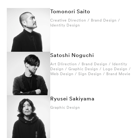
Tomonori Saito
Creative Direction / Brand Design /
Identity Design
Satoshi Noguchi
Art DIirection / Brand Design / Identity
Design / Graphic Design / Logo Design /
Web Design / Sign Design / Brand Movie
Ryusei Sakiyama
Graphic Design