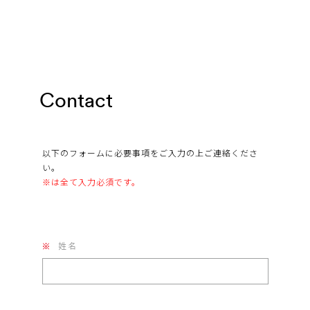
C
o
n
t
a
c
t
以下のフォームに必要事項をご入力の上ご連絡くださ
い。
※は全て入力必須です。
姓名
※